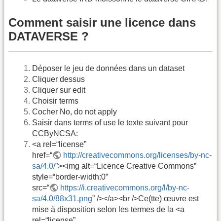
Comment saisir une licence dans
DATAVERSE ?
Déposer le jeu de données dans un dataset
Cliquer dessus
Cliquer sur edit
Choisir terms
Cocher No, do not apply
Saisir dans terms of use le texte suivant pour
CCByNCSA:
<a rel=“license”
href=“
http://creativecommons.org/licenses/by-nc-
sa/4.0/
”><img alt=“Licence Creative Commons”
style=“border-width:0”
src=“
https://i.creativecommons.org/l/by-nc-
sa/4.0/88x31.png
” /></a><br />Ce(tte) œuvre est
mise à disposition selon les termes de la <a
rel=“license”